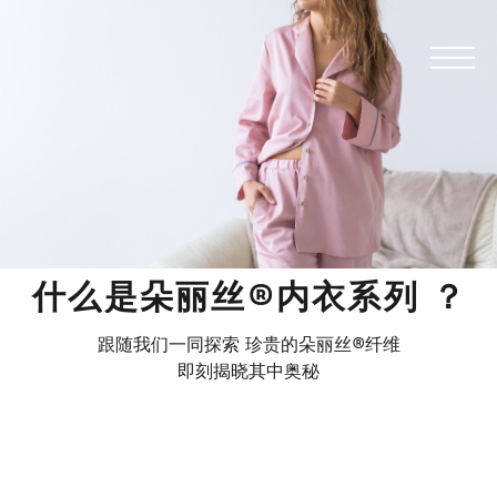
什么是朵丽丝®内衣系列 ？
跟随我们⼀同探索 珍贵的朵丽丝®纤维
即刻揭晓其中奥秘