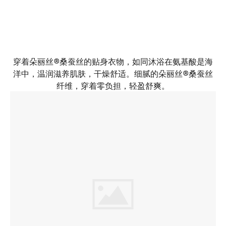
穿着朵丽丝®桑蚕丝的贴身衣物，如同沐浴在氨基酸是海
洋中，温润滋养肌肤，干燥舒适。细腻的朵丽丝®桑蚕丝
纤维，穿着零负担，轻盈舒爽。