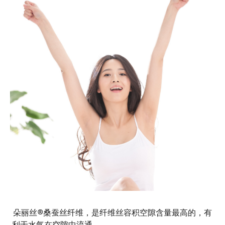
朵丽丝®桑蚕丝纤维，是纤维丝容积空隙含量最高的，有
利于水气在空隙中流通。